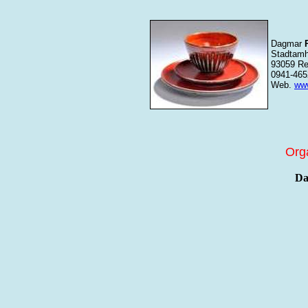
Dagmar
Stadtamh
93059 Re
0941-46
Web.
www
Org
Da